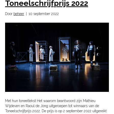
Toneelschrijfprijs 2022
Door
beheer
|
10 september 2022
Met hun toneeltekst Het waarom beantwoord zijn Mathieu
Wijdeven en Raoul de Jong uitgeroepen tot winnaars van de
Toneelschrijfprijs 2022. De prijs is op 2 september 2022 uitgereikt