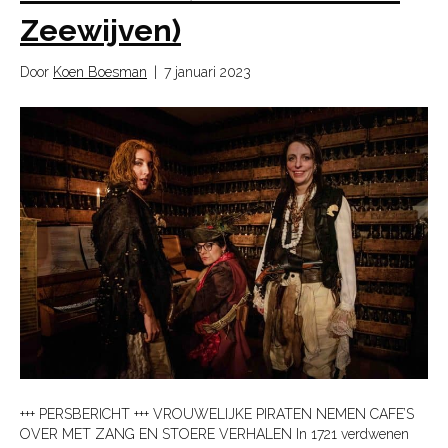
Zeewijven)
Door
Koen Boesman
|
7 januari 2023
+++ PERSBERICHT +++ VROUWELIJKE PIRATEN NEMEN CAFE’S
OVER MET ZANG EN STOERE VERHALEN In 1721 verdwenen