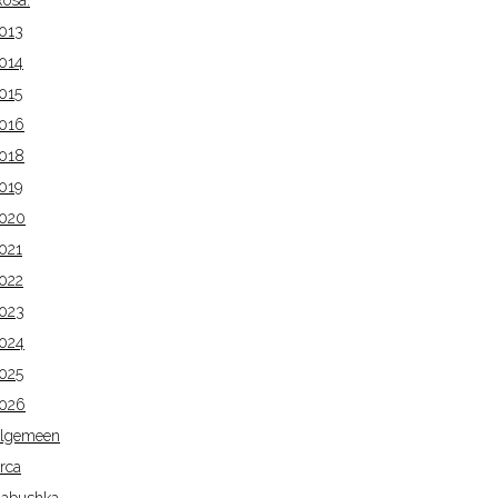
Rosa.
013
014
015
016
018
019
020
021
022
023
024
025
026
lgemeen
rca