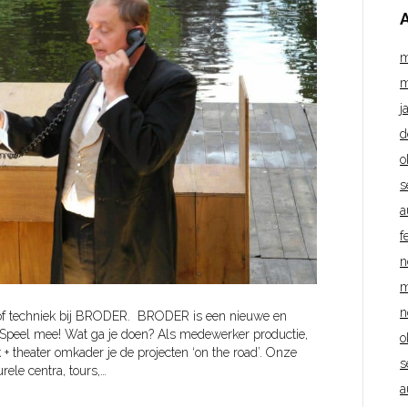
m
m
j
d
o
s
a
f
n
m
n
of techniek bij BRODER. BRODER is een nieuwe en
d. Speel mee! Wat ga je doen? Als medewerker productie,
o
 theater omkader je de projecten ‘on the road’. Onze
s
urele centra, tours,…
a