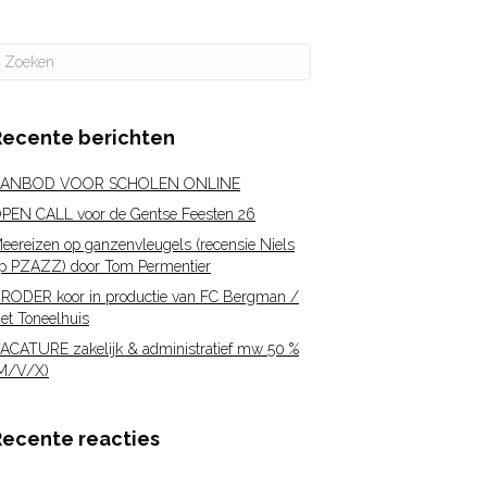
Recente berichten
ANBOD VOOR SCHOLEN ONLINE
PEN CALL voor de Gentse Feesten 26
eereizen op ganzenvleugels (recensie Niels
p PZAZZ) door Tom Permentier
RODER koor in productie van FC Bergman /
et Toneelhuis
ACATURE zakelijk & administratief mw 50 %
M/V/X)
Recente reacties