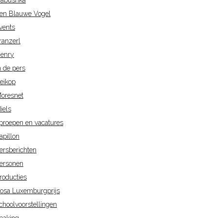
abushka
en Blauwe Vogel
vents
ranzerl
enry
n de pers
eikop
oresnet
iels
proepen en vacatures
apillon
ersberichten
ersonen
roducties
osa Luxemburgprijs
choolvoorstellingen