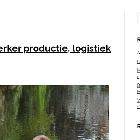
er productie, logistiek
A
O
M
o
B
H
V
(