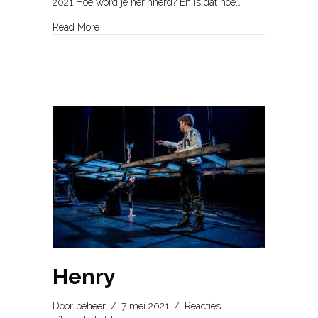
2021 Hoe word je herinnerd? En is dat hoe…
about Berten
Read More
Henry
Door
beheer
/
7 mei 2021
/
Reacties