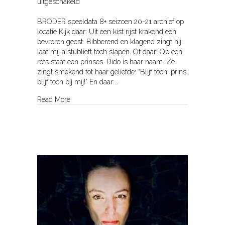
voor
uitgeschakeld
Henry
BRODER speeldata 8+ seizoen 20-21 archief op
locatie Kijk daar: Uit een kist rijst krakend een
bevroren geest. Bibberend en klagend zingt hij:
laat mij alstublieft toch slapen. Of daar: Op een
rots staat een prinses. Dido is haar naam. Ze
zingt smekend tot haar geliefde: “Blijf toch, prins,
blijf toch bij mij!” En daar:…
about Henry
Read More