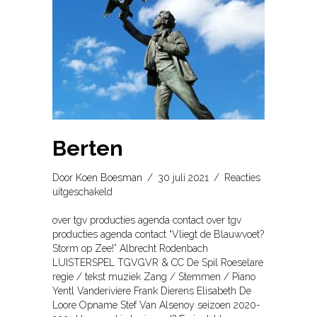
Berten
Door
Koen Boesman
/
30 juli 2021
/
Reacties
voor
uitgeschakeld
Berten
over tgv producties agenda contact over tgv
producties agenda contact “Vliegt de Blauwvoet?
Storm op Zee!” Albrecht Rodenbach
LUISTERSPEL TGVGVR & CC De Spil Roeselare
regie / tekst muziek Zang / Stemmen / Piano
Yentl Vanderiviere Frank Dierens Elisabeth De
Loore Opname Stef Van Alsenoy seizoen 2020-