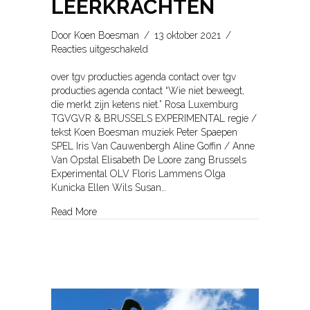
LEERKRACHTEN
Door
Koen Boesman
/
13 oktober 2021
/
voor
Reacties uitgeschakeld
,Rosa.
–
over tgv producties agenda contact over tgv
EXTRA
producties agenda contact “Wie niet beweegt,
INFO
die merkt zijn ketens niet.” Rosa Luxemburg
VOOR
TGVGVR & BRUSSELS EXPERIMENTAL regie /
LEERKRACHTEN
tekst Koen Boesman muziek Peter Spaepen
SPEL Iris Van Cauwenbergh Aline Goffin / Anne
Van Opstal Elisabeth De Loore zang Brussels
Experimental OLV Floris Lammens Olga
Kunicka Ellen Wils Susan…
about ,Rosa. – EXTRA INFO VOOR LEERKRACH
Read More