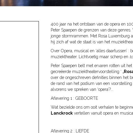
400 jaar na het ontstaan van de opera en 10
Peter Spaepen de grenzen van deze genres. V
jonge stormrammen. Met Rosa Luxemburg als g
hij zich af wat de staat is van het muziekthe
Over Opera, musical en ‘alles daartussen’ : 
muziektheater. Lichtvoetig maar scherp en
to
Peter Spaepen belt met ervaren rotten uit he
gecreëerde muziektheatervoorstelling ‘
,Ros
over de ongeschreven definities binnen het b
de rand van het podium van een voorstelling
alvorens we spreken van ‘opera’?...
Aflevering 1 : GEBOORTE
Wat bezielde ons om ooit verhalen te begin
Lanckrock
vertellen vanuit opera en musical
Aflevering 2 : LIEFDE