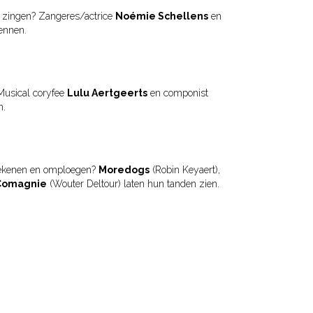
 zingen? Zangeres/actrice
Noémie Schellens
en
ennen.
 Musical coryfee
Lulu Aertgeerts
en componist
n.
tekenen en omploegen?
Moredogs
(Robin Keyaert),
Comagnie
(Wouter Deltour) laten hun tanden zien.