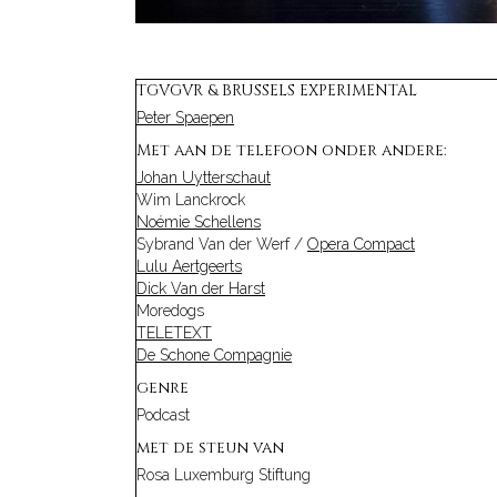
TGVGVR & BRUSSELS EXPERIMENTAL
Peter Spaepen
Met aan de telefoon onder andere:
Johan Uytterschaut
Wim Lanckrock
Noémie Schellens
Sybrand Van der Werf /
Opera Compact
Lulu Aertgeerts
Dick Van der Harst
Moredogs
TELETEXT
De Schone Compagnie
genre
Podcast
met de steun van
Rosa Luxemburg Stiftung