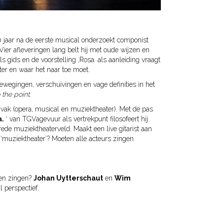
0 jaar na de eerste musical onderzoekt componist
ier afleveringen lang belt hij met oude wijzen en
ids en de voorstelling ,Rosa. als aanleiding vraagt
ater en waar het naar toe moet.
bewegingen, verschuivingen en vage definities in het
 the point.
t vak (opera, musical en muziektheater). Met de pas
a.
‘ van TGVagevuur als vertrekpunt filosofeert hij
rede muziektheaterveld. Maakt een live gitarist aan
 ‘muziektheater’? Moeten alle acteurs zingen
nen zingen?
Johan Uytterschaut
en
Wim
 perspectief.