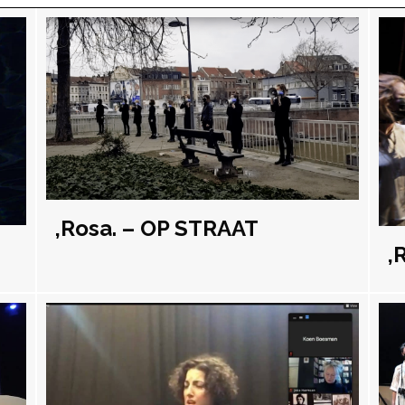
,Rosa. – OP STRAAT
,