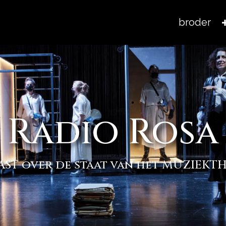
broder
Radio Rosa
ST over de staat van het MUZIEKT