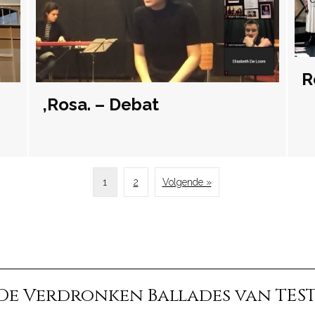
R
,Rosa. – Debat
1
2
Volgende »
De Verdronken Ballades van TES