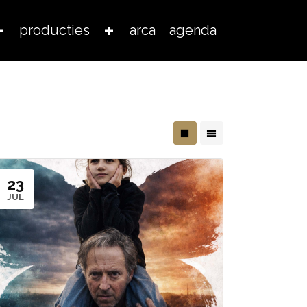
producties
arca
agenda
23
JUL