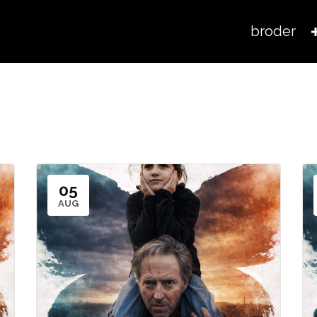
broder
05
AUG