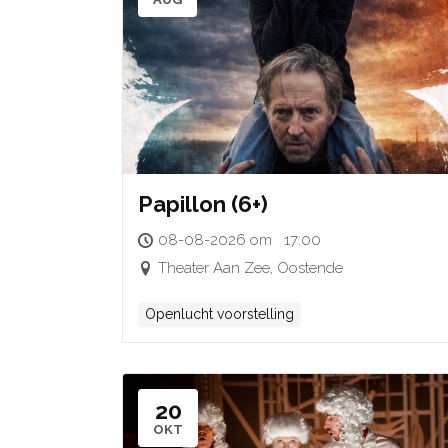
Papillon (6+)
08-08-2026 om 17:00
Theater Aan Zee, Oostende
Openlucht voorstelling
20
OKT