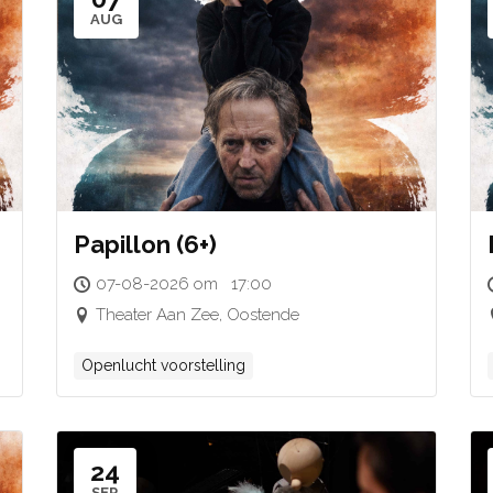
AUG
Papillon (6+)
07-08-2026 om 17:00
Theater Aan Zee, Oostende
Openlucht voorstelling
24
SEP