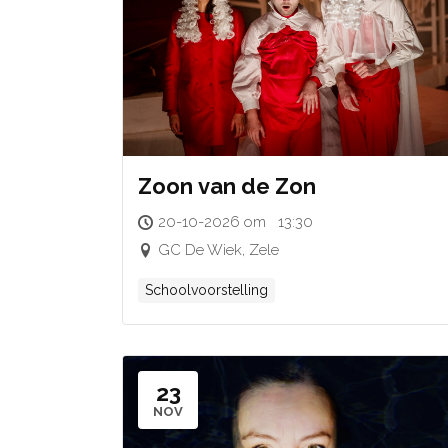
Zoon van de Zon
20-10-2026 om 13:30
GC De Wiek, Zele
Schoolvoorstelling
23
NOV