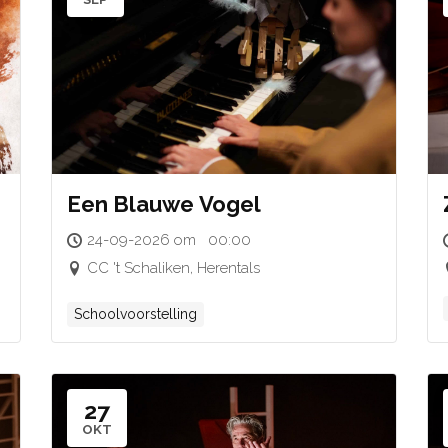
Een Blauwe Vogel
24-09-2026 om 00:00
CC 't Schaliken, Herentals
Schoolvoorstelling
27
OKT