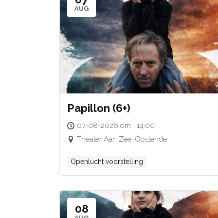
AUG
Papillon (6+)
07-08-2026 om 14:00
Theater Aan Zee, Oostende
Openlucht voorstelling
08
AUG