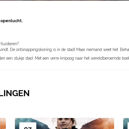
n openlucht.
fluisteren?
heid vindt. De ontsnappingskoning is in de stad! Maar niemand weet het. Beha
ten een stukje stad. Met een verre knipoog naar het wereldberoemde boek 
LINGEN
07