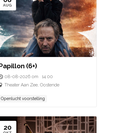
AUG
Papillon (6+)
08-08-2026 om 14:00
Theater Aan Zee, Oostende
Openlucht voorstelling
20
OKT