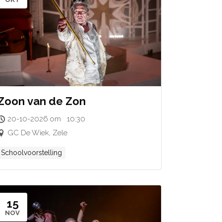
Zoon van de Zon
20-10-2026 om 10:30
GC De Wiek, Zele
Schoolvoorstelling
15
NOV