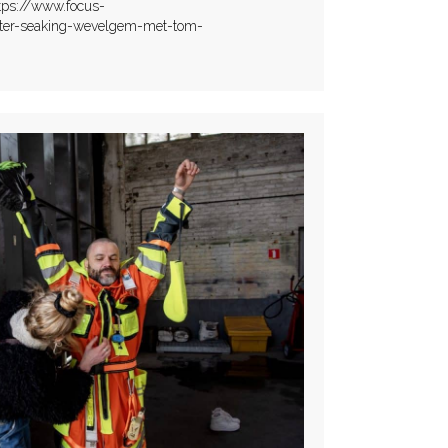
ttps://www.focus-
ter-seaking-wevelgem-met-tom-