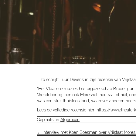
… zo schrijft Tuur Devens in zijn recensie van Vrijsta
“Het Vlaamse muziektheatergezelschap Broder gunt ons
Wereldoorlog toen ook Moresnet, neutraal of niet, o
was een stuk thuisloos land, waarover anderen heerst
Lees de volledige recensie hier: https://www.theater
Geplaatst in
Algemeen
Posts
← Interview met Koen Boesman over Vrijstaat Mores