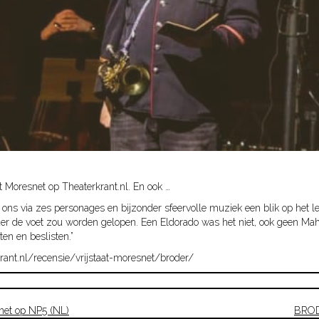
at Moresnet op Theaterkrant.nl. En ook …
 via zes personages en bijzonder sfeervolle muziek een blik op het leve
nder de voet zou worden gelopen. Een Eldorado was het niet, ook geen Ma
en en beslisten.”
krant.nl/recensie/vrijstaat-moresnet/broder/
net op NP5 (NL)
BRODE