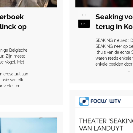
10
Seaking vo
terboek
okt
terug in Ko
linck op
SEAKING nieuws : D
SEAKING neer op de 
enige Belgische
thuis van de echte 
ur. Zijn meest
waren reeds enkele 
we Vogel. Met
enkele beelden doo
…
 eresaluut aan
tasie van elk
r vertelt en