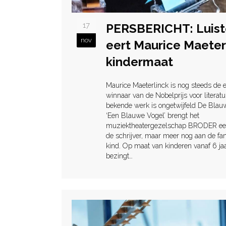
17
PERSBERICHT: Luis
nov
eert Maurice Maeter
kindermaat
Maurice Maeterlinck is nog steeds de 
winnaar van de Nobelprijs voor literatu
bekende werk is ongetwijfeld De Blau
‘Een Blauwe Vogel’ brengt het
muziektheatergezelschap BRODER een
de schrijver, maar meer nog aan de fan
kind. Op maat van kinderen vanaf 6 jaa
bezingt…