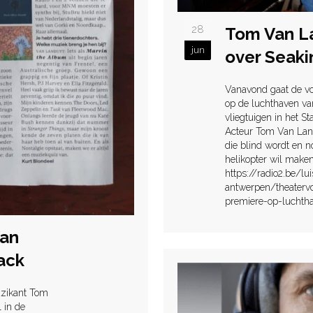
28
Tom Van La
jun
over Seaki
Vanavond gaat de voo
op de luchthaven va
vliegtuigen in het 
Acteur Tom Van Landu
die blind wordt en n
helikopter wil maken.
https://radio2.be/lu
antwerpen/theatervo
premiere-op-luchth
Van
ack
uzikant Tom
 in de