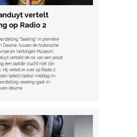
nduyt vertelt
ng op Radio 2
rstelling “Seaking” in première
n Deurne, tussen de historische
Stampe en Vertongen Museum.
yt vertolkt de rol van een piloot
og een laatste vlucht met zijn
 Hij vertelt er over op Radio 2:
ister/select/radio2-middag-in-
orstelling-seaking-gaat-in-
aven-deurne