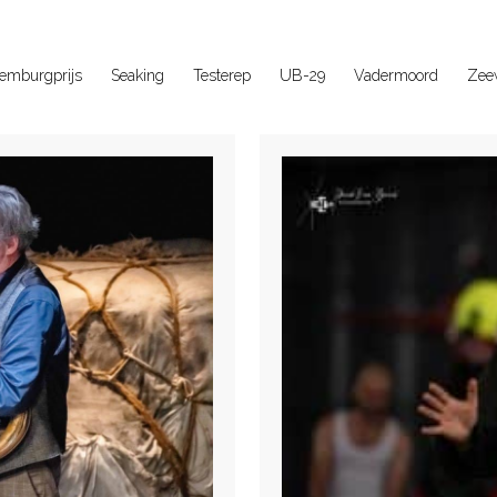
emburgprijs
Seaking
Testerep
UB-29
Vadermoord
Zee