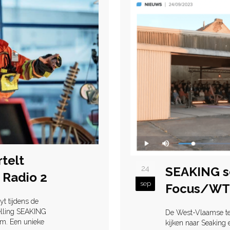
telt
24
SEAKING sc
 Radio 2
sep
Focus/W
t tijdens de
telling SEAKING
De West-Vlaamse t
em. Een unieke
kijken naar Seaking 