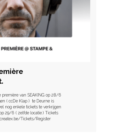
remière
.
 première van SEAKING op 28/6
en ( ccDe Klap ) te Deurne is
wel nog enkele tickets te verkrijgen
op 29/6 ( zelfde locatie.) Tickets
recreatex.be/Tickets/Register