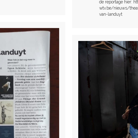
.
de reportage hier: h
wtv.be/nieuws/thea
van-landuyt