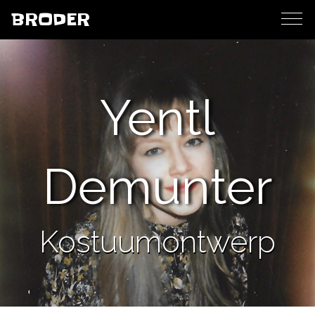
BRODER
Yentl
Demunter
Kostuumontwerp