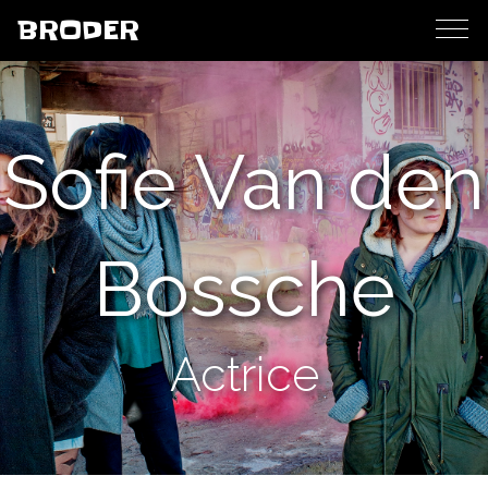
BRODER
Sofie Van den
Bossche
Actrice