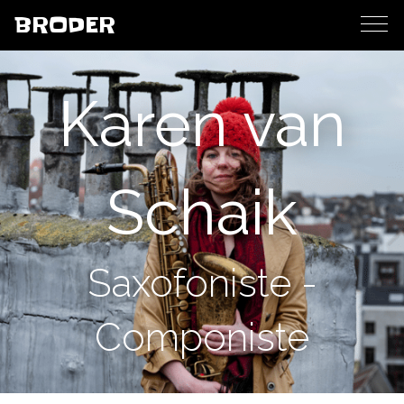
BRODER
Karen van
Schaik
Saxofoniste -
Componiste