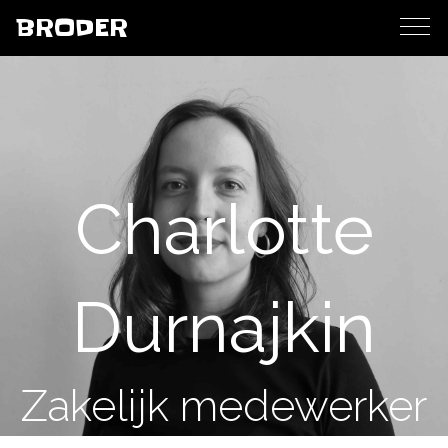
BRODER
Charlotte
Durnajkin
Zakelijk medewerker