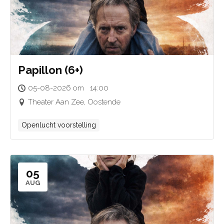
Papillon (6+)
05-08-2026 om 14:00
Theater Aan Zee, Oostende
Openlucht voorstelling
05
AUG