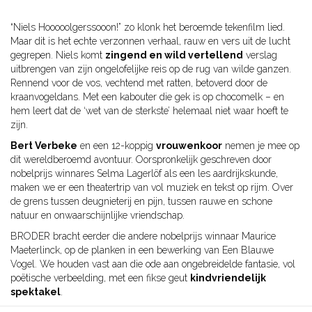
“Niels Hooooolgerssooon!” zo klonk het beroemde tekenfilm lied.
Maar dit is het echte verzonnen verhaal, rauw en vers uit de lucht
gegrepen. Niels komt
zingend en wild vertellend
verslag
uitbrengen van zijn ongelofelijke reis op de rug van wilde ganzen.
Rennend voor de vos, vechtend met ratten, betoverd door de
kraanvogeldans. Met een kabouter die gek is op chocomelk – en
hem leert dat de ‘wet van de sterkste’ helemaal niet waar hoeft te
zijn.
Bert Verbeke
en een 12-koppig
vrouwenkoor
nemen je mee op
dit wereldberoemd avontuur. Oorspronkelijk geschreven door
nobelprijs winnares Selma Lagerlöf als een les aardrijkskunde,
maken we er een theatertrip van vol muziek en tekst op rijm. Over
de grens tussen deugnieterij en pijn, tussen rauwe en schone
natuur en onwaarschijnlijke vriendschap.
BRODER bracht eerder die andere nobelprijs winnaar Maurice
Maeterlinck, op de planken in een bewerking van Een Blauwe
Vogel. We houden vast aan die ode aan ongebreidelde fantasie, vol
poëtische verbeelding, met een fikse geut
kindvriendelijk
spektakel
.