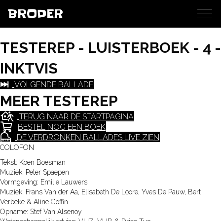
BRODER
TESTEREP - LUISTERBOEK - 4 -
INKTVIS
VOLGENDE BALLADE
MEER TESTEREP
TERUG NAAR DE STARTPAGINA
BESTEL NOG EEN BOEK
DE VERDRONKEN BALLADES LIVE ZIEN
COLOFON
Tekst: Koen Boesman
Muziek: Peter Spaepen
Vormgeving: Emilie Lauwers
Muziek: Frans Van der Aa, Elisabeth De Loore, Yves De Pauw, Bert
Verbeke & Aline Goffin
Opname: Stef Van Alsenoy